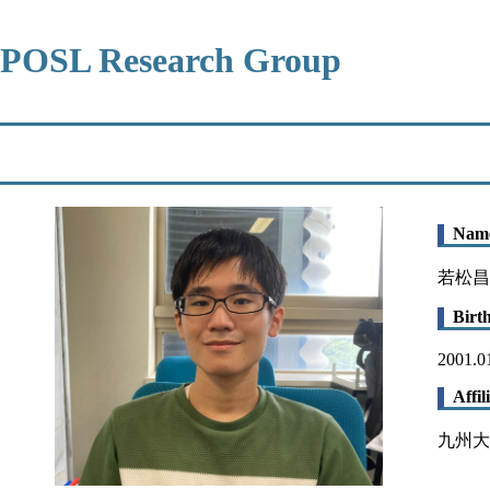
POSL Research Group
Nam
若松昌
Birt
2001.0
Affil
九州大