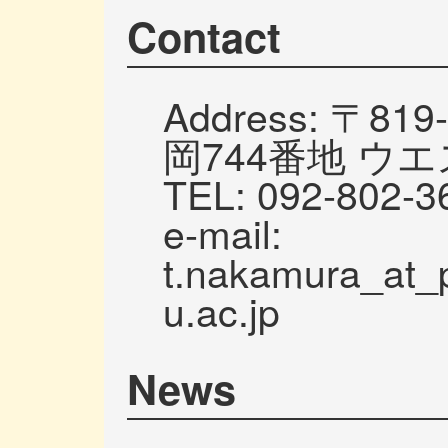
Contact
Address: 〒8
岡744番地 ウエ
TEL: 092-802-3
e-mail:
t.nakamura_at_p
u.ac.jp
News