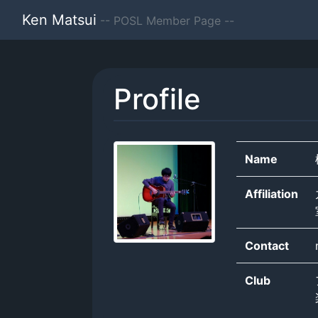
Ken Matsui
-- POSL Member Page --
Profile
Name
Affiliation
Contact
Club