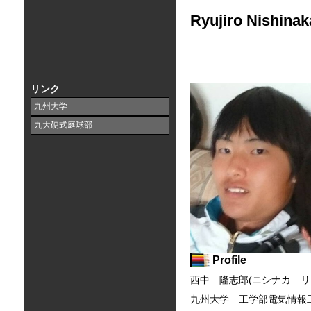
Ryujiro Nishina
リンク
九州大学
九大硬式庭球部
Profile
西中 隆志郎(ニシナカ リ
九州大学 工学部電気情報