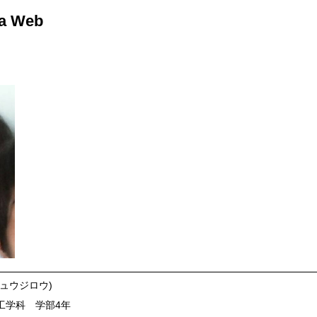
ka Web
ュウジロウ)
工学科 学部4年