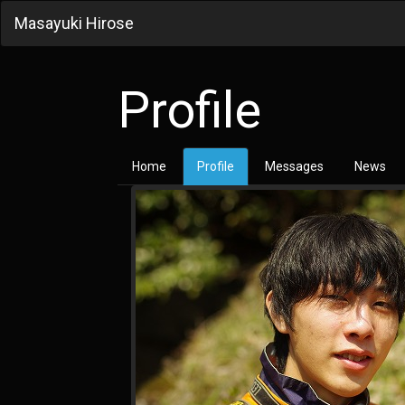
Masayuki Hirose
Profile
Home
Profile
Messages
News